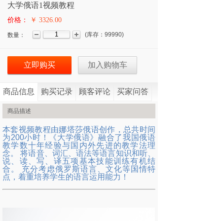
大学俄语1视频教程
价格：
￥ 3326.00
(
库存：
99990
)
数量：
立即购买
加入购物车
商品信息
购买记录
顾客评论
买家问答
商品描述
本套视频教程由娜塔莎俄语创作，总共时间
为200小时！《大学俄语》融合了我国俄语
教学数十年经验与国内外先进的教学法理
念。 将语音、词汇、语法等语言知识和听、
说、读、写、译五项基本技能训练有机结
合。 充分考虑俄罗斯语言、文化等国情特
点，着重培养学生的语言运用能力！