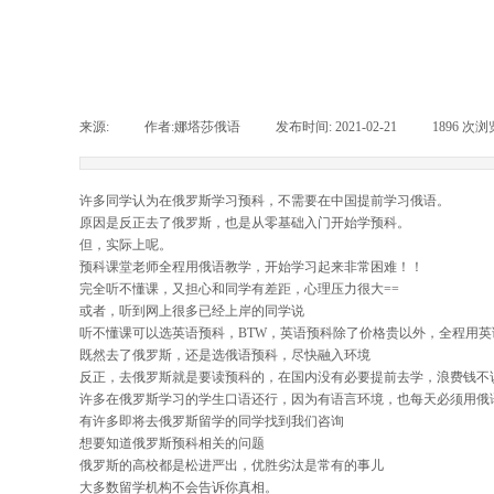
来源:
|
作者:
娜塔莎俄语
|
发布时间:
2021-02-21
|
1896
次浏
许多同学认为在俄罗斯学习预科，不需要在中国提前学习俄语。
原因是反正去了俄罗斯，也是从零基础入门开始学预科。
但，实际上呢。
预科课堂老师全程用俄语教学，开始学习起来非常困难！！
完全听不懂课，又担心和同学有差距，心理压力很大==
或者，听到网上很多已经上岸的同学说
听不懂课可以选英语预科，BTW，英语预科除了价格贵以外，全程用
既然去了俄罗斯，还是选俄语预科，尽快融入环境
反正，去俄罗斯就是要读预科的，在国内没有必要提前去学，浪费钱不
许多在俄罗斯学习的学生口语还行，因为有语言环境，也每天必须用俄
有许多即将去俄罗斯留学的同学找到我们咨询
想要知道俄罗斯预科相关的问题
俄罗斯的高校都是松进严出，优胜劣汰是常有的事儿
大多数留学机构不会告诉你真相。