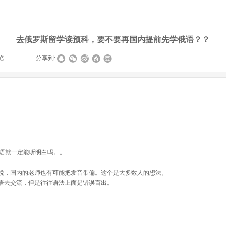
去俄罗斯留学读预科，要不要再国内提前先学俄语？？
览
|
|
分享到:
英语就一定能听明白吗。。
说，国内的老师也有可能把发音带偏。这个是大多数人的想法。
语去交流，但是往往语法上面是错误百出。