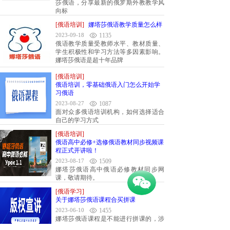
莎俄语，分享最新的俄罗斯外教教学风
向标
[俄语培训]
娜塔莎俄语教学质量怎么样
2023-09-18
1135
俄语教学质量受教师水平、教材质量、
学生积极性和学习方法等多因素影响。
娜塔莎俄语是超十年品牌
[俄语培训]
俄语培训，零基础俄语入门怎么开始学
习俄语
2023-08-27
1087
面对众多俄语培训机构，如何选择适合
自己的学习方式
[俄语培训]
俄语高中必修+选修俄语教材同步视频课
程正式开讲啦！
2023-08-17
1509
娜塔莎俄语高中俄语必修教材同步网
课，敬请期待。
按钮文本
[俄语学习]
关于娜塔莎俄语课程合买拼课
2023-06-10
1455
娜塔莎俄语课程是不能进行拼课的，涉
及到版权，购买课程仅限本人使用，严